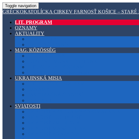
Toggle navigation
GRÉCKOKATOLÍCKA CIRKEV FARNOSŤ KOŠICE – STARÉ
LIT. PROGRAM
OZNAMY
AKTUALITY
AKTUALITY
DVOJTÝŽDENNÍK
MAG. KÖZÖSSÉG
KÖZÖSSÉGÜNK
TÖRTÉNELMÜNK – ÉLETÜNK
LITURGIKUS PROGRAM
HÍRLAPUNK – Székesegyház
UKRAJINSKÁ MISIA
LITURGICKÝ PROGRAM
OZNAMY
PASTORAČNÁ ČINNOSŤ
KONTAKT
SVIATOSTI
SVIATOSŤ KRSTU A MYROPOMAZANIA
SVIATOSŤ EUCHARISTIE
SVIATOSŤ ZMIERENIA
SVIATOSŤ MANŽELSTVA
SVIATOSŤ KŇAZSTVA