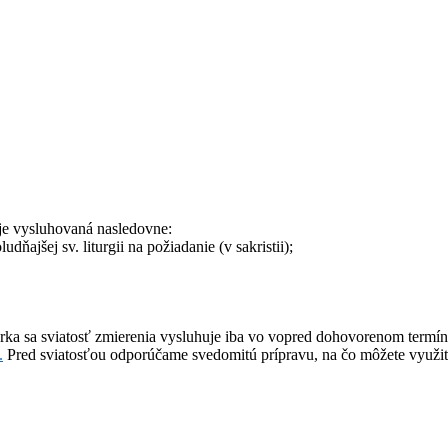
 je vysluhovaná nasledovne:
dňajšej sv. liturgii na požiadanie (v sakristii);
torka sa sviatosť zmierenia vysluhuje iba vo vopred dohovorenom term
.
Pred sviatosťou odporúčame svedomitú prípravu, na čo môžete využ