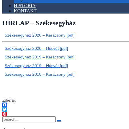
SVIATOSŤ POMAZANIA CHORÝCH
HISTÓRIA
KONTAKT
HÍRLAP – Székesegyház
Székesegyház 2020 – Karácsony [pdf]
Székesegyház 2020 – Húsvét [pdf]
Székesegyház 2019 – Karácsony [pdf]
Székesegyház 2019 – Húsvét [pdf]
Székesegyház 2018 – Karácsony [pdf]
Zdieľaj:
Facebook
Twitter
Search
Pinterest
for: