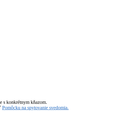
íne s konkrétnym kňazom.
iť
Pomôcku na spytovanie svedomia.