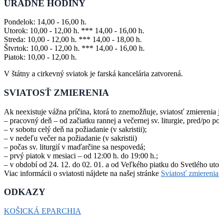
ÚRADNÉ HODINY
Pondelok: 14,00 - 16,00 h.
Utorok: 10,00 - 12,00 h. *** 14,00 - 16,00 h.
Streda: 10,00 - 12,00 h. *** 14,00 - 18,00 h.
Štvrtok: 10,00 - 12,00 h. *** 14,00 - 16,00 h.
Piatok: 10,00 - 12,00 h.
V štátny a cirkevný sviatok je farská kancelária zatvorená.
SVIATOSŤ ZMIERENIA
Ak neexistuje vážna príčina, ktorá to znemožňuje, sviatosť zmierenia
– pracovný deň – od začiatku rannej a večernej sv. liturgie, pred/po polu
– v sobotu celý deň na požiadanie (v sakristii);
– v nedeľu večer na požiadanie (v sakristii)
– počas sv. liturgií v maďarčine sa nespovedá;
– prvý piatok v mesiaci – od 12:00 h. do 19:00 h.;
– v období od 24. 12. do 02. 01. a od Veľkého piatku do Svetlého u
Viac informácii o sviatosti nájdete na našej stránke
Sviatosť zmierenia
ODKAZY
KOŠICKÁ EPARCHIA